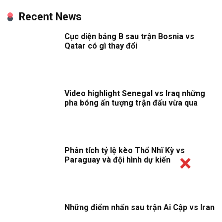
Recent News
Cục diện bảng B sau trận Bosnia vs
Qatar có gì thay đổi
Video highlight Senegal vs Iraq những
pha bóng ấn tượng trận đấu vừa qua
Phân tích tỷ lệ kèo Thổ Nhĩ Kỳ vs
Paraguay và đội hình dự kiến
Những điểm nhấn sau trận Ai Cập vs Iran