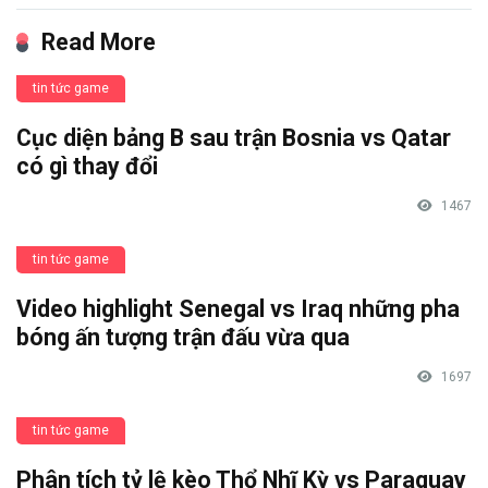
Read More
tin tức game
Cục diện bảng B sau trận Bosnia vs Qatar
có gì thay đổi
1467
tin tức game
Video highlight Senegal vs Iraq những pha
bóng ấn tượng trận đấu vừa qua
1697
tin tức game
Phân tích tỷ lệ kèo Thổ Nhĩ Kỳ vs Paraguay