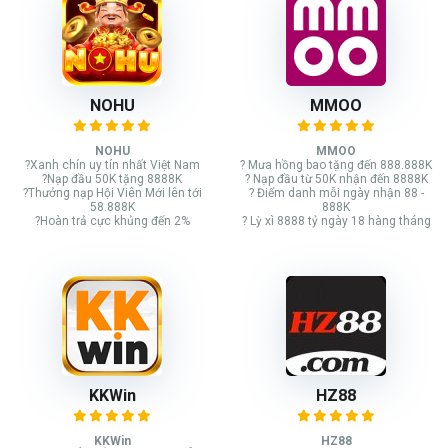
NOHU
MMOO
NOHU
MMOO
?Xanh chín uy tín nhất Việt Nam
? Mưa hồng bao tặng đến 888.888K
?Nạp đầu 50K tặng 8888K
? Nạp đầu từ 50K nhận đến 8888K
?Thưởng nạp Hội Viên Mới lên tới
? Điểm danh mỗi ngày nhận 88 -
58.888K
888K
?Hoàn trả cực khủng đến 2%
? Lỳ xì 8888 tỷ ngày 18 hàng tháng
KKWin
HZ88
KKWin
HZ88