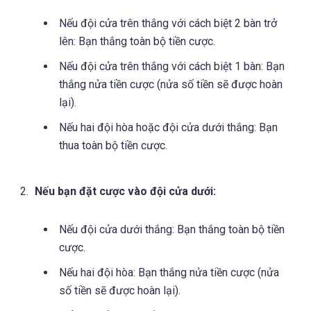
Nếu đội cửa trên thắng với cách biệt 2 bàn trở
lên: Bạn thắng toàn bộ tiền cược.
Nếu đội cửa trên thắng với cách biệt 1 bàn: Bạn
thắng nửa tiền cược (nửa số tiền sẽ được hoàn
lại).
Nếu hai đội hòa hoặc đội cửa dưới thắng: Bạn
thua toàn bộ tiền cược.
Nếu bạn đặt cược vào đội cửa dưới:
Nếu đội cửa dưới thắng: Bạn thắng toàn bộ tiền
cược.
Nếu hai đội hòa: Bạn thắng nửa tiền cược (nửa
số tiền sẽ được hoàn lại).