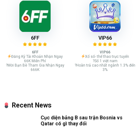
6FF
VIP66
6FF
VIP66
Đăng Ký Tài Khoản Nhận Ngay
Xổ số- thể thao trực tuyến
66K Miễn Phí
?Số 1 việt nam
?Mời Bạn Bè Tham Gia Nhận Ngay
?Hoàn trả cao nhất ngành 1.3% đến
666K
3%
Recent News
Cục diện bảng B sau trận Bosnia vs
Qatar có gì thay đổi