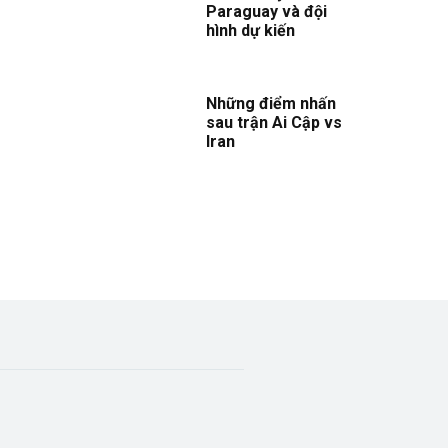
Paraguay và đội
hình dự kiến
Những điểm nhấn
sau trận Ai Cập vs
Iran