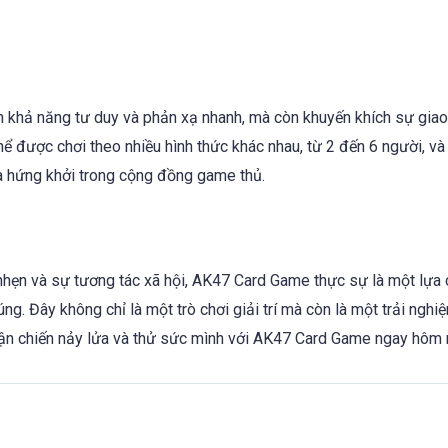
 khả năng tư duy và phản xạ nhanh, mà còn khuyến khích sự giao
hể được chơi theo nhiều hình thức khác nhau, từ 2 đến 6 người, và 
và hứng khởi trong cộng đồng game thủ.
 nhẹn và sự tương tác xã hội, AK47 Card Game thực sự là một lựa
ng. Đây không chỉ là một trò chơi giải trí mà còn là một trải nghi
 trận chiến nảy lửa và thử sức mình với AK47 Card Game ngay hôm 