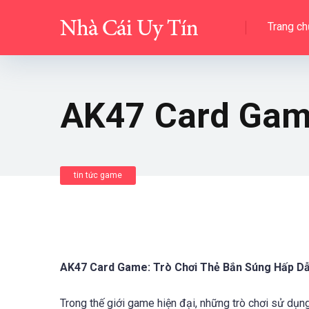
Trang ch
AK47 Card Gam
tin tức game
AK47 Card Game: Trò Chơi Thẻ Bắn Súng Hấp D
Trong thế giới game hiện đại, những trò chơi sử dụn