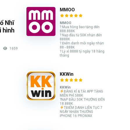
MMOO
hổ Nhĩ
MMOO
? Mưa hồng bao tặng đến
i hình
888.888K
? Nạp đầu từ 50K nhận đến
8888K
? Điểm danh mỗi ngày nhận
88 - 888K
1659
? Lỳ xì 8888 tỷ ngày 18 hàng
tháng
KKWin
KKWin
ĐĂNG KÍ & TẢI APP TẶNG
MIỄN PHÍ 588K
?NẠP ĐẦU 50K THƯỞNG ĐẾN
18.888K
TĐIỂM DANH LIÊN TỤC 7
NGÀY NHẬN THƯỞNG
IPHONE 16 PROMAX