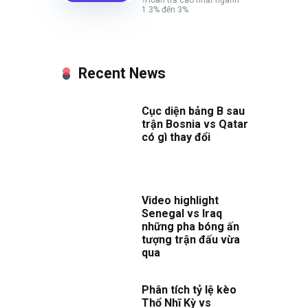
?Hoàn trả cao nhất ngành
1.3% đến 3%
Recent News
Cục diện bảng B sau
trận Bosnia vs Qatar
có gì thay đổi
Video highlight
Senegal vs Iraq
những pha bóng ấn
tượng trận đấu vừa
qua
Phân tích tỷ lệ kèo
Thổ Nhĩ Kỳ vs