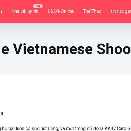
ủ
Nhà cái uy tín
Lô Đề Online
Thể Thao
tin tức g
e Vietnamese Shoo
ẫn
g bộ bài luôn có sức hút riêng, và một trong số đó là AK47 Card 