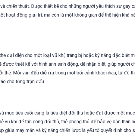
và chiến thuật. Được thiết kế cho những người yêu thích sự gay c
một hoạt động giải trí, mà còn là một không gian để thể hiện khả n
 đại diện cho một loại vũ khí, trang bị hoặc kỹ năng đặc biệt 
ẻ được thiết kế với hình ảnh sinh động, dễ nhận biết, giúp người c
 thẻ. Mỗi ván đấu diễn ra trong một bối cảnh khác nhau, từ đô th
đáo cho từng trận đấu.
và mục tiêu cuối cùng là tiêu diệt đối thủ hoặc đạt được một mục
thẻ vũ khí để tấn công đối thủ, thẻ phòng thủ để bảo vệ bản thân 
hợp giữa may mắn và kỹ năng chiến lược là yếu tố quyết định cho 