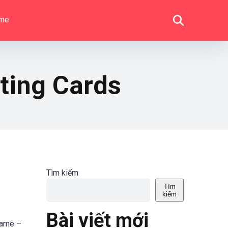
ame
ting Cards
Tìm kiếm
Tìm
kiếm
Bài viết mới
Game –