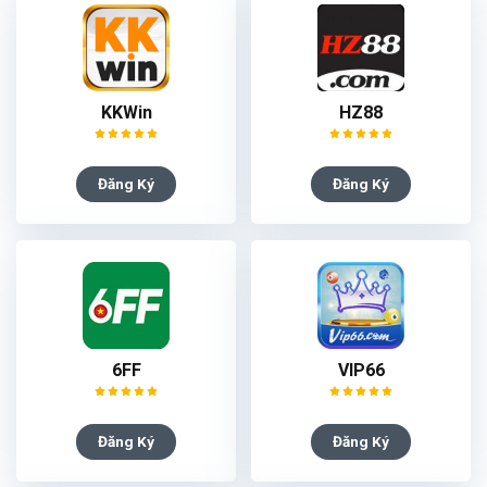
KKWin
HZ88
Đăng Ký
Đăng Ký
6FF
VIP66
Đăng Ký
Đăng Ký