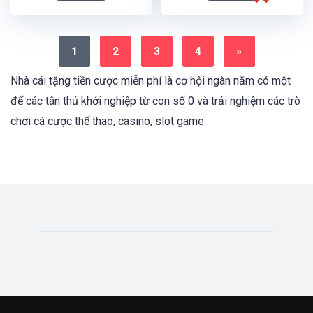
1
2
3
4
»
Nhà cái tặng tiền cược miễn phí là cơ hội ngàn năm có một
để các tân thủ khởi nghiệp từ con số 0 và trải nghiệm các trò
chơi cá cược thể thao, casino, slot game