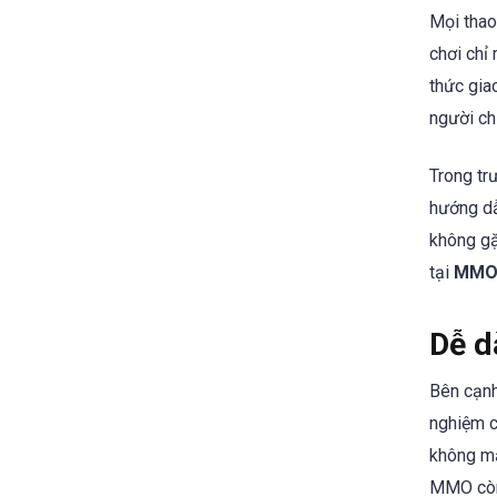
Mọi thao
chơi chỉ
thức gia
người ch
Trong tr
hướng dẫ
không gặ
tại
MMO
Dễ d
Bên cạnh
nghiệm c
không mấ
MMO còn 