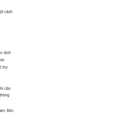
ột cách
o dịch
inh
ỗ trợ
chỉ cần
 thông
ram. Bên