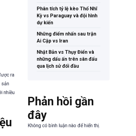
Phân tích tỷ lệ kèo Thổ Nhĩ
Kỳ vs Paraguay và đội hình
dự kiến
Những điểm nhấn sau trận
Ai Cập vs Iran
Nhật Bản vs Thụy Điển và
những dấu ấn trên sân đấu
qua lịch sử đối đầu
được ra
g sản
i nhiều
Phản hồi gần
đây
iệu
Không có bình luận nào để hiển thị.