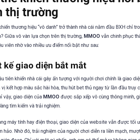
n thị trường
khiến thương hiệu “vô danh” trở thành nhà cái nằm đầu BXH chỉ tr
 Giữa vô vàn lựa chọn trên thị trường,
MMOO
vẫn chinh phục th
iệu viên nhờ vào nhiều ưu điểm nổi bật như sau:
t kế giao diện bắt mắt
ầu tiên khiến nhà cái gây ấn tượng với người chơi chính là giao di
 vị kết hợp màu sắc hài hòa, thu hút bet thủ ngay từ lần đầu truy 
ỉ vậy, giao diện của
MMOO
được sắp xếp vô cùng thông minh, gi
dàng tìm kiếm và trải nghiệm.
ng máy tính hay điện thoại, giao diện của website vẫn được tối 
n hảo. Nhờ đó, trải nghiệm của người chơi diễn ra liền mạch, mượ