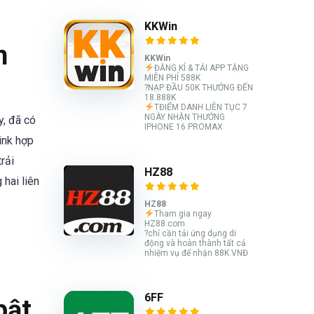
KKWin
n
KKWin
ĐĂNG KÍ & TẢI APP TẶNG
MIỄN PHÍ 588K
?NẠP ĐẦU 50K THƯỞNG ĐẾN
18.888K
TĐIỂM DANH LIÊN TỤC 7
NGÀY NHẬN THƯỞNG
y, đã có
IPHONE 16 PROMAX
ink hợp
rải
HZ88
 hai liên
HZ88
Tham gia ngay
HZ88.com
?chỉ cần tải ứng dụng di
động và hoàn thành tất cả
nhiệm vụ để nhận 88K VNĐ
6FF
bật