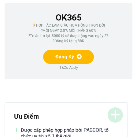
OK365
HỢP TÁC LÀM GIÀU HOA HỒNG TRỌN ĐỜI
?MỖI NGÀY 2.8% MỖI THÁNG 60%
?Tri ân trở lại: 8000 tỷ sẽ được tặng vào ngày 27
?Đăng Ký tặng 88K
Đăng Ký
T&Cs Apply
Ưu Điểm
Được cấp phép hợp pháp bởi PAGCOR, tổ
chức uy tín số 1 thế giới