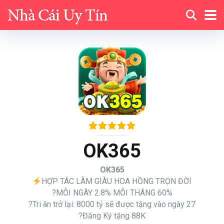
OK365
OK365
HỢP TÁC LÀM GIÀU HOA HỒNG TRỌN ĐỜI
?MỖI NGÀY 2.8% MỖI THÁNG 60%
?Tri ân trở lại: 8000 tỷ sẽ được tặng vào ngày 27
?Đăng Ký tặng 88K