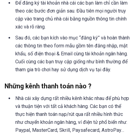
Để đăng ký tài khoản nhà cái các bạn làm chỉ cần làm
theo các bước đơn giản sau. Đầu tiên mọi người truy
cập vào trang chủ nhà cái bằng nguồn thông tin chính
xác và rõ ràng.
Sau đó, các bạn kích vào mục “đăng ký” và hoàn thành
các thông tin theo form mẫu gồm tên đăng nhập, mật
khẩu, số điện thoại & Email cùng tài khoản ngân hàng.
Cuối cùng các bạn truy cập giống như bình thường để
tham gia trò chơi hay sử dụng dịch vụ tại đây.
Những kênh thanh toán nào ?
Nhà cái xây dựng rất nhiều kênh khác nhau để phù hợp
và thuận tiện với tất cả khách hàng. Các bạn có thể
thực hiện thanh toán nạp/rút qua rất nhiều hình thức
như chuyển khoản ngân hàng, ví điện tử phổ biến như:
Paypal, MasterCard, Skrill, Paysafecard, AstroPay…