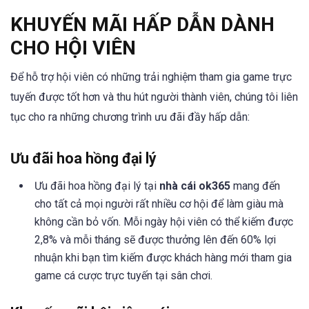
KHUYẾN MÃI HẤP DẪN DÀNH
CHO HỘI VIÊN
Để hỗ trợ hội viên có những trải nghiệm tham gia game trực
tuyến được tốt hơn và thu hút người thành viên, chúng tôi liên
tục cho ra những chương trình ưu đãi đầy hấp dẫn:
Ưu đãi hoa hồng đại lý
Ưu đãi hoa hồng đại lý tại
nhà cái ok365
mang đến
cho tất cả mọi người rất nhiều cơ hội để làm giàu mà
không cần bỏ vốn. Mỗi ngày hội viên có thể kiếm được
2,8% và mỗi tháng sẽ được thưởng lên đến 60% lợi
nhuận khi bạn tìm kiếm được khách hàng mới tham gia
game cá cược trực tuyến tại sân chơi.