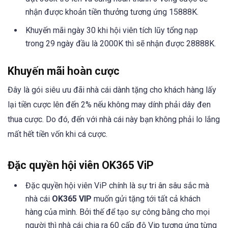
nhận được khoản tiền thưởng tương ứng 15888K.
Khuyến mãi ngày 30 khi hội viên tích lũy tổng nạp
trong 29 ngày đầu là 2000K thì sẽ nhận được 28888K.
Khuyến mãi hoàn cược
Đây là gói siêu ưu đãi nhà cái dành tặng cho khách hàng lấy
lại tiền cược lên đến 2% nếu không may dính phải dây đen
thua cược. Do đó, đến với nhà cái này bạn không phải lo lắng
mất hết tiền vốn khi cá cược.
Đặc quyền hội viên OK365 ViP
Đặc quyền hội viên ViP chính là sự tri ân sâu sắc mà
nhà cái
OK365 VIP
muốn gửi tặng tới tất cả khách
hàng của mình. Bởi thế để tạo sự công bằng cho mọi
người thì nhà cái chia ra 60 cấp độ Vip tương ứng từng