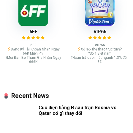
6FF
VIP66
6FF
VIP66
Đăng Ký Tài Khoản Nhận Ngay
Xổ số- thể thao trực tuyến
66K Miễn Phí
?Số 1 việt nam
?Mời Bạn Bè Tham Gia Nhận Ngay
?Hoàn trả cao nhất ngành 1.3% đến
666K
3%
Recent News
Cục diện bảng B sau trận Bosnia vs
Qatar có gì thay đổi