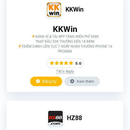
KKWin
KKWin
ĐĂNG KÍ & TẢI APP TẶNG MIỄN PHÍ 588K
?NẠP ĐẦU 50K THƯỞNG ĐẾN 18.888K
TĐIỂM DANH LIÊN TỤC 7 NGÀY NHẬN THƯỞNG IPHONE 16
PROMAX
5.0
T&Cs Apply
Đăng Ký
Xem thêm
HZ88