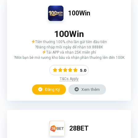
100Win
100Win
Tiền thưởng 100% cho lần gửi tiền đầu tiên
?Đăng nhập mỗi ngày để nhận tới 8888K
Tải APP và nhận 25K miễn phí
?Mời bạn bè mở rương kho báu và nhận phần thưởng lên đến 100K
5.0
T&Cs Apply
Đăng Ký
Xem thêm
28BET