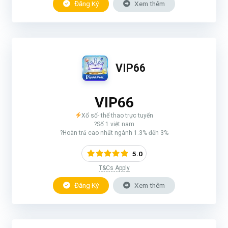
Đăng Ký
Xem thêm
VIP66
VIP66
Xổ số- thể thao trực tuyến
?Số 1 việt nam
?Hoàn trả cao nhất ngành 1.3% đến 3%
5.0
T&Cs Apply
Đăng Ký
Xem thêm