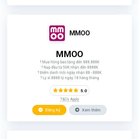
MMOO
MMOO
? Mưa hồng bao tặng đến 888.888K
? Nạp đầu từ 50K nhận đến 8888K
? Điểm danh mỗi ngày nhận 88 - 888K
? Lỳ xì 8888 tỷ ngày 18 hàng tháng
5.0
T&Cs Apply
Đăng Ký
Xem thêm