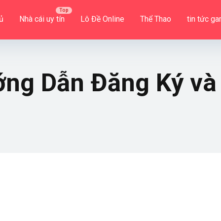
ủ
Nhà cái uy tín
Lô Đề Online
Thể Thao
tin tức g
g Dẫn Đăng Ký và 