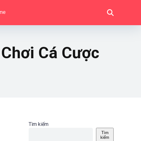
ame
Chơi Cá Cược
Tìm kiếm
Tìm
kiếm