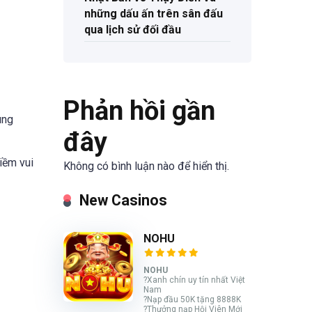
những dấu ấn trên sân đấu
qua lịch sử đối đầu
Phản hồi gần
ùng
đây
iềm vui
Không có bình luận nào để hiển thị.
New Casinos
NOHU
NOHU
?Xanh chín uy tín nhất Việt
Nam
?Nạp đầu 50K tặng 8888K
?Thưởng nạp Hội Viên Mới