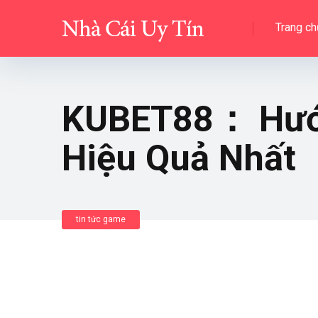
Trang ch
KUBET88： Hướn
Hiệu Quả Nhất
tin tức game