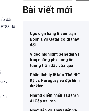
Bài viết mới
 hấp dẫn
UBET88 đã
Cục diện bảng B sau trận
Bosnia vs Qatar có gì thay
đổi
Video highlight Senegal vs
Iraq những pha bóng ấn
tượng trận đấu vừa qua
n.
Phân tích tỷ lệ kèo Thổ Nhĩ
Kỳ vs Paraguay và đội hình
ng ký
dự kiến
Những điểm nhấn sau trận
 của
Ai Cập vs Iran
Nhật Bản vs Thụy Điển và