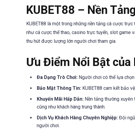
KUBET88 – Nền Tảng 
KUBET88 là một trong những nền tảng cá cược trực tu
như cá cược thể thao, casino trực tuyến, slot game v
thu hút được lượng lớn người chơi tham gia.
Ưu Điểm Nổi Bật củ
Đa Dạng Trò Chơi:
Người chơi có thể lựa chọn 
Bảo Mật Thông Tin:
KUBET88 cam kết bảo vệ t
Khuyến Mãi Hấp Dẫn:
Nền tảng thường xuyên t
cũng như khách hàng trung thành.
Dịch Vụ Khách Hàng Chuyên Nghiệp:
Đội ngũ
người chơi.