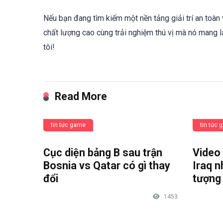
Nếu bạn đang tìm kiếm một nền tảng giải trí an toàn
chất lượng cao cùng trải nghiệm thú vị mà nó mang l
tôi!
Read More
tin tức game
tin tức
Cục diện bảng B sau trận
Video 
Bosnia vs Qatar có gì thay
Iraq 
đổi
tượng
1453