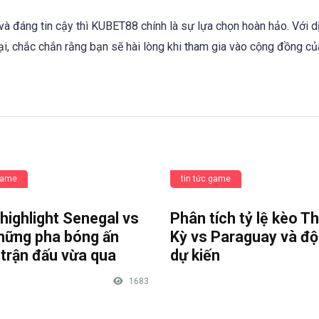
 và đáng tin cậy thì KUBET88 chính là sự lựa chọn hoàn hảo. Với d
ại, chắc chắn rằng bạn sẽ hài lòng khi tham gia vào cộng đồng c
 game
tin tức game
highlight Senegal vs
Phân tích tỷ lệ kèo T
những pha bóng ấn
Kỳ vs Paraguay và độ
 trận đấu vừa qua
dự kiến
1683