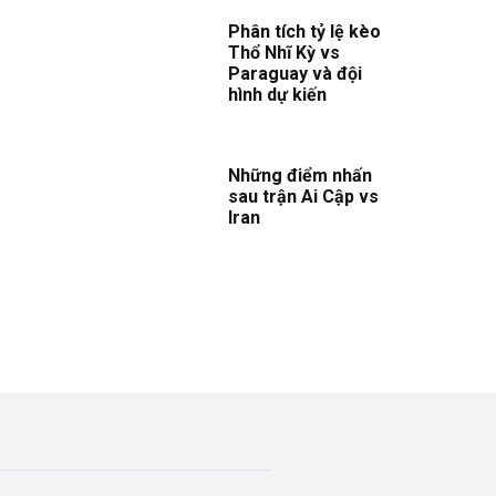
Phân tích tỷ lệ kèo
Thổ Nhĩ Kỳ vs
Paraguay và đội
hình dự kiến
Những điểm nhấn
sau trận Ai Cập vs
Iran