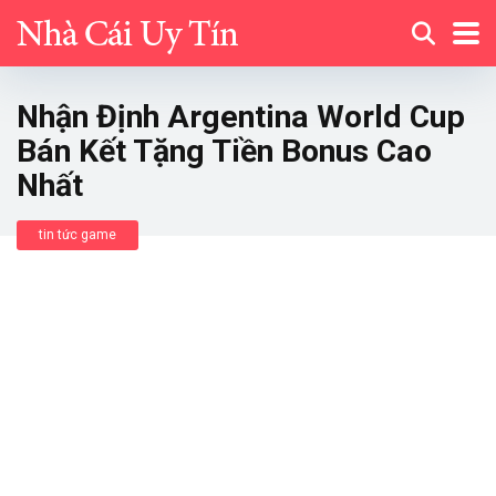
Nhận Định Argentina World Cup
Bán Kết Tặng Tiền Bonus Cao
Nhất
tin tức game