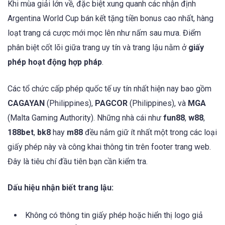
Khi mùa giải lớn về, đặc biệt xung quanh các nhận định
Argentina World Cup bán kết tặng tiền bonus cao nhất, hàng
loạt trang cá cược mới mọc lên như nấm sau mưa. Điểm
phân biệt cốt lõi giữa trang uy tín và trang lậu nằm ở
giấy
phép hoạt động hợp pháp
.
Các tổ chức cấp phép quốc tế uy tín nhất hiện nay bao gồm
CAGAYAN
(Philippines),
PAGCOR
(Philippines), và
MGA
(Malta Gaming Authority). Những nhà cái như
fun88
,
w88
,
188bet
,
bk8
hay
m88
đều nắm giữ ít nhất một trong các loại
giấy phép này và công khai thông tin trên footer trang web.
Đây là tiêu chí đầu tiên bạn cần kiểm tra.
Dấu hiệu nhận biết trang lậu:
Không có thông tin giấy phép hoặc hiển thị logo giả