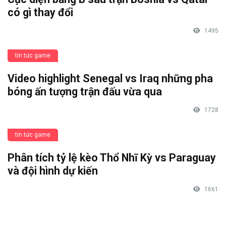
có gì thay đổi
1495
tin tức game
Video highlight Senegal vs Iraq những pha
bóng ấn tượng trận đấu vừa qua
1728
tin tức game
Phân tích tỷ lệ kèo Thổ Nhĩ Kỳ vs Paraguay
và đội hình dự kiến
1661