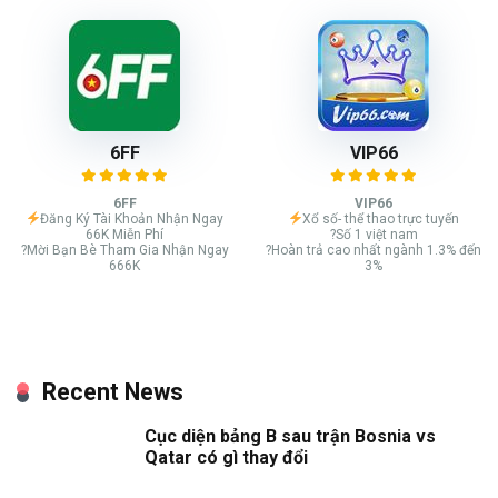
6FF
VIP66
6FF
VIP66
Đăng Ký Tài Khoản Nhận Ngay
Xổ số- thể thao trực tuyến
66K Miễn Phí
?Số 1 việt nam
?Mời Bạn Bè Tham Gia Nhận Ngay
?Hoàn trả cao nhất ngành 1.3% đến
666K
3%
Recent News
Cục diện bảng B sau trận Bosnia vs
Qatar có gì thay đổi