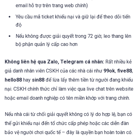
email hỗ trợ trên trang web chính)
Yêu cầu mã ticket khiếu nại và giữ lại để theo dõi tiến
độ
Nếu không được giải quyết trong 72 giờ, leo thang lên
bộ phận quản lý cấp cao hơn
Không liên hệ qua Zalo, Telegram cá nhân:
Rất nhiều kẻ
giả danh nhân viên CSKH của các nhà cái như
99ok
,
five88
,
hello88
hay
sin88
để lừa lấy thêm tiền từ người đang khiếu
nại. CSKH chính thức chỉ làm việc qua live chat trên website
hoặc email doanh nghiệp có tên miền khớp với trang chính.
Nếu nhà cái từ chối giải quyết không có lý do hợp lệ, bạn có
thể gửi khiếu nại đến tổ chức cấp phép hoặc các diễn đàn
bảo vệ người chơi quốc tế – đây là quyền bạn hoàn toàn có.