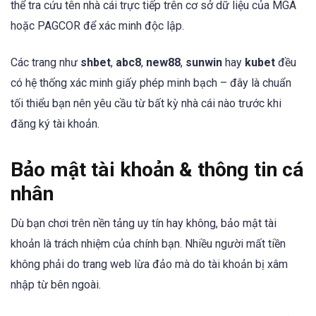
thể tra cứu tên nhà cái trực tiếp trên cơ sở dữ liệu của MGA
hoặc PAGCOR để xác minh độc lập.
Các trang như
shbet
,
abc8
,
new88
,
sunwin
hay
kubet
đều
có hệ thống xác minh giấy phép minh bạch – đây là chuẩn
tối thiểu bạn nên yêu cầu từ bất kỳ nhà cái nào trước khi
đăng ký tài khoản.
Bảo mật tài khoản & thông tin cá
nhân
Dù bạn chơi trên nền tảng uy tín hay không, bảo mật tài
khoản là trách nhiệm của chính bạn. Nhiều người mất tiền
không phải do trang web lừa đảo mà do tài khoản bị xâm
nhập từ bên ngoài.