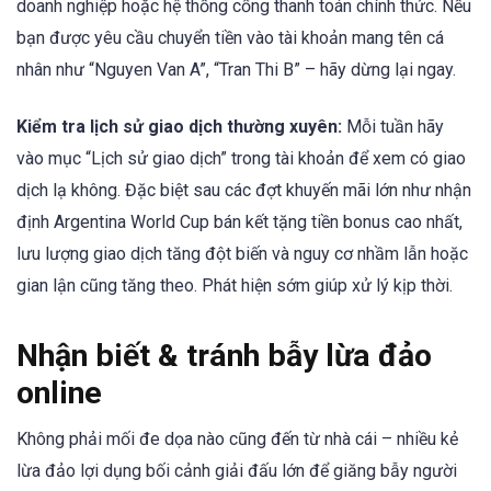
doanh nghiệp hoặc hệ thống cổng thanh toán chính thức. Nếu
bạn được yêu cầu chuyển tiền vào tài khoản mang tên cá
nhân như “Nguyen Van A”, “Tran Thi B” – hãy dừng lại ngay.
Kiểm tra lịch sử giao dịch thường xuyên:
Mỗi tuần hãy
vào mục “Lịch sử giao dịch” trong tài khoản để xem có giao
dịch lạ không. Đặc biệt sau các đợt khuyến mãi lớn như nhận
định Argentina World Cup bán kết tặng tiền bonus cao nhất,
lưu lượng giao dịch tăng đột biến và nguy cơ nhầm lẫn hoặc
gian lận cũng tăng theo. Phát hiện sớm giúp xử lý kịp thời.
Nhận biết & tránh bẫy lừa đảo
online
Không phải mối đe dọa nào cũng đến từ nhà cái – nhiều kẻ
lừa đảo lợi dụng bối cảnh giải đấu lớn để giăng bẫy người