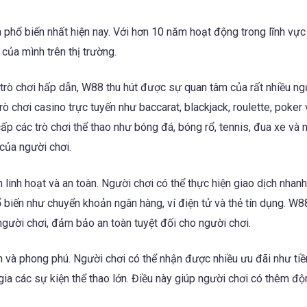
 phổ biến nhất hiện nay. Với hơn 10 năm hoạt động trong lĩnh vự
 của mình trên thị trường.
 trò chơi hấp dẫn, W88 thu hút được sự quan tâm của rất nhiều ng
rò chơi casino trực tuyến như baccarat, blackjack, roulette, poker 
ấp các trò chơi thể thao như bóng đá, bóng rổ, tennis, đua xe và 
của người chơi.
linh hoạt và an toàn. Người chơi có thể thực hiện giao dịch nhan
ổ biến như chuyển khoản ngân hàng, ví điện tử và thẻ tín dụng. W
người chơi, đảm bảo an toàn tuyệt đối cho người chơi.
 và phong phú. Người chơi có thể nhận được nhiều ưu đãi như ti
gia các sự kiện thể thao lớn. Điều này giúp người chơi có thêm độ