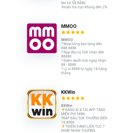
lên tới 58.888K
?Hoàn trả cực khủng đến 2%
MMOO
MMOO
? Mưa hồng bao tặng đến
888.888K
? Nạp đầu từ 50K nhận đến
8888K
? Điểm danh mỗi ngày nhận
88 - 888K
? Lỳ xì 8888 tỷ ngày 18 hàng
tháng
KKWin
KKWin
ĐĂNG KÍ & TẢI APP TẶNG
MIỄN PHÍ 588K
?NẠP ĐẦU 50K THƯỞNG ĐẾN
18.888K
TĐIỂM DANH LIÊN TỤC 7
NGÀY NHẬN THƯỞNG