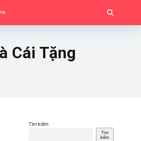
ame
à Cái Tặng
Tìm kiếm
Tìm
kiếm