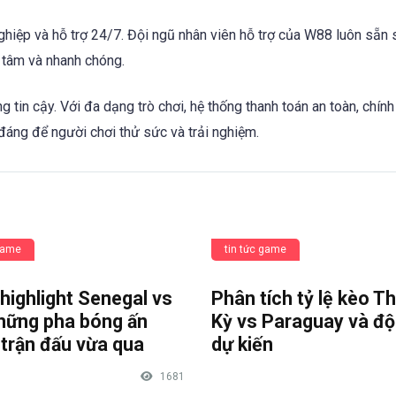
hiệp và hỗ trợ 24/7. Đội ngũ nhân viên hỗ trợ của W88 luôn sẵn 
 tâm và nhanh chóng.
 tin cậy. Với đa dạng trò chơi, hệ thống thanh toán an toàn, chín
đáng để người chơi thử sức và trải nghiệm.
 game
tin tức game
highlight Senegal vs
Phân tích tỷ lệ kèo T
những pha bóng ấn
Kỳ vs Paraguay và độ
 trận đấu vừa qua
dự kiến
1681