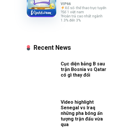
VIP66
Xổ số- thể thao trực tuyến
?Số 1 việt nam
?Hoàn trả cao nhất ngành
1.3% đến 3%
Recent News
Cục diện bảng B sau
trận Bosnia vs Qatar
có gì thay đổi
Video highlight
Senegal vs Iraq
những pha bóng ấn
tượng trận đấu vừa
qua