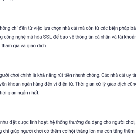
 không chỉ đến từ việc lựa chọn nhà cái mà còn từ các biện pháp b
g công nghệ mã hóa SSL để bảo vệ thông tin cá nhân và tài khoả
 tham gia và giao dịch.
ười chơi chính là khả năng rút tiền nhanh chóng. Các nhà cái uy t
uyển khoản ngân hàng đến ví điện tử. Thời gian xử lý giao dịch cũn
hời gian ngắn nhất.
ị như đặt cược linh hoạt, hệ thống thưởng đa dạng cho người chơi,
g chỉ giúp người chơi có thêm cơ hội thắng lớn mà còn tăng thêm