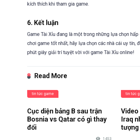
kích thích khi tham gia game.
6. Kết luận
Game Tài Xỉu đang là một trong những lựa chọn hấp d
chơi game tốt nhất, hãy lựa chọn các nhà cái uy tín
phút giây giải trí tuyệt vời với game Tài Xỉu online!
Read More
tin tức game
tin tức
Cục diện bảng B sau trận
Video 
Bosnia vs Qatar có gì thay
Iraq 
đổi
tượng
1453