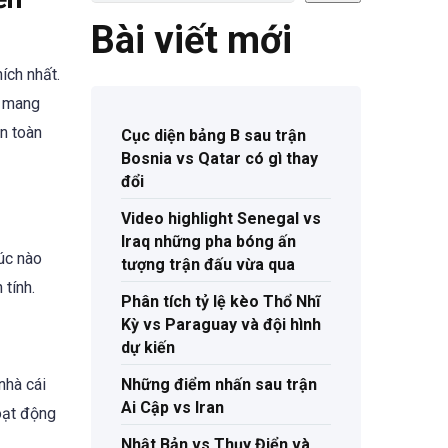
Bài viết mới
ích nhất.
n mang
an toàn
Cục diện bảng B sau trận
Bosnia vs Qatar có gì thay
đổi
Video highlight Senegal vs
Iraq những pha bóng ấn
lúc nào
tượng trận đấu vừa qua
 tính.
Phân tích tỷ lệ kèo Thổ Nhĩ
Kỳ vs Paraguay và đội hình
dự kiến
Những điểm nhấn sau trận
nhà cái
Ai Cập vs Iran
oạt động
Nhật Bản vs Thụy Điển và