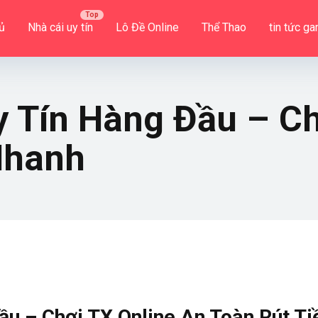
ủ
Nhà cái uy tín
Lô Đề Online
Thể Thao
tin tức g
y Tín Hàng Đầu – Ch
Nhanh
ầu – Chơi TX Online An Toàn Rút Ti