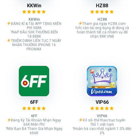
KKWin
HZ88
KKWin
HZ88
ĐĂNG KÍ & TẢI APP TẶNG MIỄN
Tham gia ngay HZ88.com
PHÍ 588K
?chỉ cần tải ứng dụng di động và
?NẠP ĐẦU 50K THƯỞNG ĐẾN
hoàn thành tất cả nhiệm vụ để
18.888K
nhận 88K VNĐ
TĐIỂM DANH LIÊN TỤC 7 NGÀY
NHẬN THƯỞNG IPHONE 16
PROMAX
6FF
VIP66
6FF
VIP66
Đăng Ký Tài Khoản Nhận Ngay
Xổ số- thể thao trực tuyến
66K Miễn Phí
?Số 1 việt nam
?Mời Bạn Bè Tham Gia Nhận Ngay
?Hoàn trả cao nhất ngành 1.3% đến
666K
3%