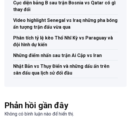
Cục diện bảng B sau trận Bosnia vs Qatar có gì
thay đổi
Video highlight Senegal vs Iraq những pha bóng
ấn tượng trận đấu vừa qua
Phân tích tỷ lệ kèo Thổ Nhĩ Kỳ vs Paraguay và
đội hình dự kiến
Những điểm nhấn sau trận Ai Cập vs Iran
Nhật Bản vs Thụy Điển và những dấu ấn trên
sân đấu qua lịch sử đối đầu
Phản hồi gần đây
Không có bình luận nào để hiển thị.