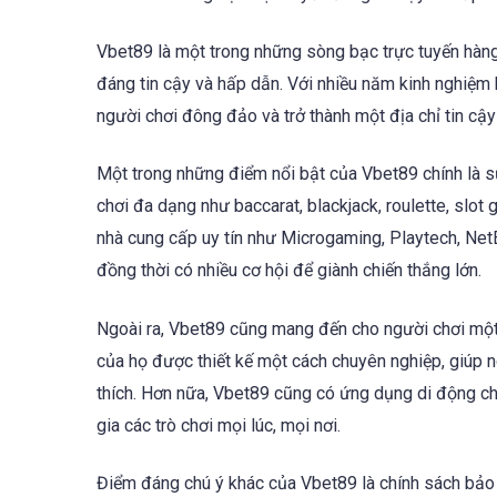
Vbet89 là một trong những sòng bạc trực tuyến hàng 
đáng tin cậy và hấp dẫn. Với nhiều năm kinh nghiệ
người chơi đông đảo và trở thành một địa chỉ tin cậy 
Một trong những điểm nổi bật của Vbet89 chính là sự 
chơi đa dạng như baccarat, blackjack, roulette, slot 
nhà cung cấp uy tín như Microgaming, Playtech, NetE
đồng thời có nhiều cơ hội để giành chiến thắng lớn.
Ngoài ra, Vbet89 cũng mang đến cho người chơi một 
của họ được thiết kế một cách chuyên nghiệp, giúp n
thích. Hơn nữa, Vbet89 cũng có ứng dụng di động ch
gia các trò chơi mọi lúc, mọi nơi.
Điểm đáng chú ý khác của Vbet89 là chính sách bảo