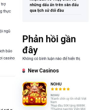
 trợ
những dấu ấn trên sân đấu
qua lịch sử đối đầu
ng thực
đội ngũ
Phản hồi gần
đây
sách bảo
ơi casino
Không có bình luận nào để hiển thị.
New Casinos
NOHU
NOHU
?Xanh chín uy tín nhất Việt
Nam
?Nạp đầu 50K tặng 8888K
?Thưởng nạp Hội Viên Mới