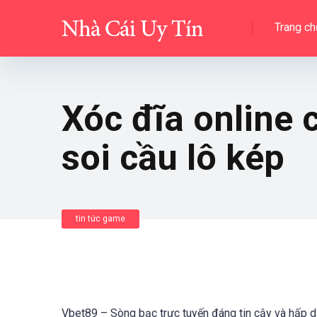
Trang ch
Xóc đĩa online
soi cầu lô kép
tin tức game
Vbet89 – Sòng bạc trực tuyến đáng tin cậy và hấp 