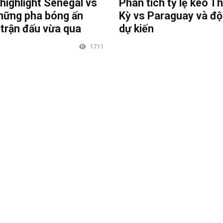
highlight Senegal vs
Phân tích tỷ lệ kèo T
những pha bóng ấn
Kỳ vs Paraguay và độ
 trận đấu vừa qua
dự kiến
1711