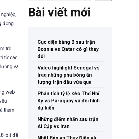
Bài viết mới
 nghiệp,
ng đồng
Cục diện bảng B sau trận
ăm trò
Bosnia vs Qatar có gì thay
đổi
ơi từ các
 lượng và
Video highlight Senegal vs
Iraq những pha bóng ấn
tượng trận đấu vừa qua
ang web
Phân tích tỷ lệ kèo Thổ Nhĩ
Kỳ vs Paraguay và đội hình
 yêu
dự kiến
và tham
Những điểm nhấn sau trận
Ai Cập vs Iran
8-bit để
Nhật Bản vs Thụy Điển và